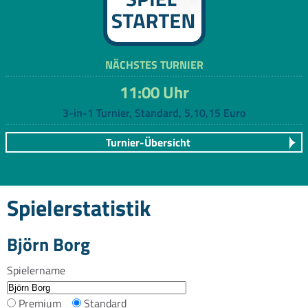
NÄCHSTES TURNIER
11:00 Uhr
3-in-1 Turnier, Standard, 5,10,15 Euro
Turnier-Übersicht
Spielerstatistik
Björn Borg
Spielername
Premium
Standard