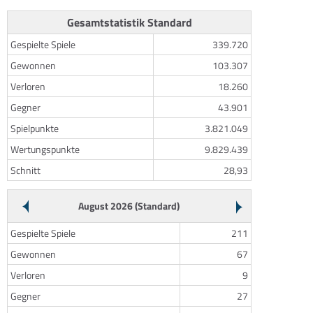
Gesamtstatistik Standard
Gespielte Spiele
339.720
Gewonnen
103.307
Verloren
18.260
Gegner
43.901
Spielpunkte
3.821.049
Wertungspunkte
9.829.439
Schnitt
28,93
August 2026 (Standard)
Gespielte Spiele
211
Gewonnen
67
Verloren
9
Gegner
27