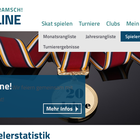
Skat spielen
Turniere
Clubs
Mein
Monatsrangliste
Jahresrangliste
Spieler
Turnierergebnisse
ne!
Wir feiern gemeinsam mit
t!
Mehr Infos
elerstatistik