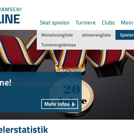
Skat spielen
Turniere
Clubs
Mein
Monatsrangliste
Jahresrangliste
Spieler
Turnierergebnisse
ne!
Wir feiern gemeinsam mit
t!
Mehr Infos
elerstatistik