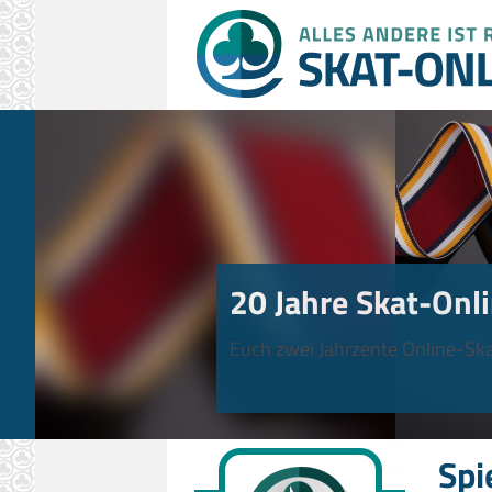
20 Jahre Skat-Onli
Euch zwei Jahrzente Online-Ska
Spi