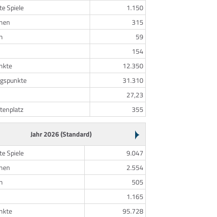
te Spiele
1.150
nen
315
n
59
154
nkte
12.350
gspunkte
31.310
27,23
tenplatz
355
Jahr 2026 (Standard)
te Spiele
9.047
nen
2.554
n
505
1.165
nkte
95.728