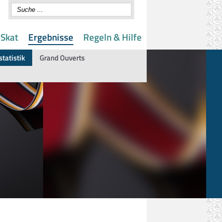
 Skat
Ergebnisse
Regeln & Hilfe
statistik
Grand Ouverts