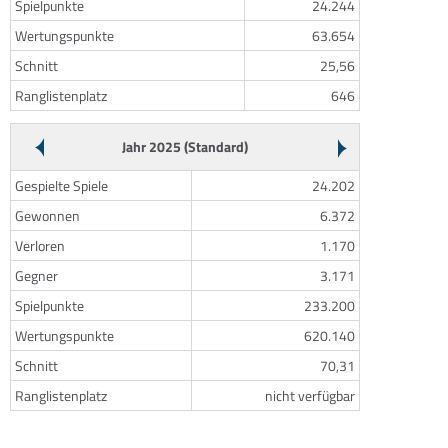
Spielpunkte
24.244
Wertungspunkte
63.654
Schnitt
25,56
Ranglistenplatz
646
Jahr 2025 (Standard)
Gespielte Spiele
24.202
Gewonnen
6.372
Verloren
1.170
Gegner
3.171
Spielpunkte
233.200
Wertungspunkte
620.140
Schnitt
70,31
Ranglistenplatz
nicht verfügbar