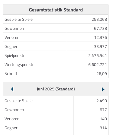
Gesamtstatistik Standard
Gespielte Spiele
253.068
Gewonnen
67.738
Verloren
12.376
Gegner
33.977
Spielpunkte
2.475.541
Wertungspunkte
6.602.721
Schnitt
26,09
Juni 2025 (Standard)
Gespielte Spiele
2.490
Gewonnen
677
Verloren
140
Gegner
314