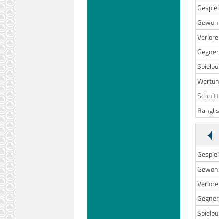
Gespiel
Gewon
Verlore
Gegner
Spielpu
Wertun
Schnitt
Ranglis
Gespiel
Gewon
Verlore
Gegner
Spielpu