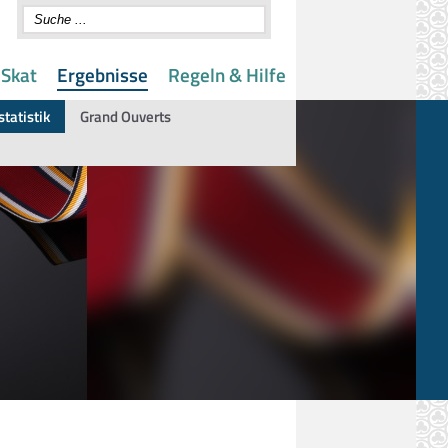
 Skat
Ergebnisse
Regeln & Hilfe
statistik
Grand Ouverts