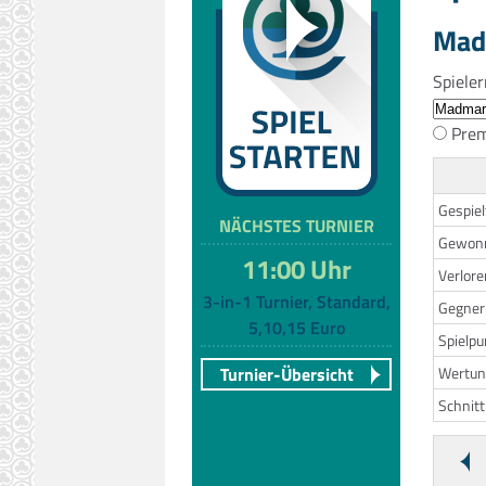
Mad
Spiele
Pre
Gespiel
NÄCHSTES TURNIER
Gewon
11:00 Uhr
Verlore
3-in-1 Turnier, Standard,
Gegner
5,10,15 Euro
Spielpu
Turnier-Übersicht
Wertun
Schnitt