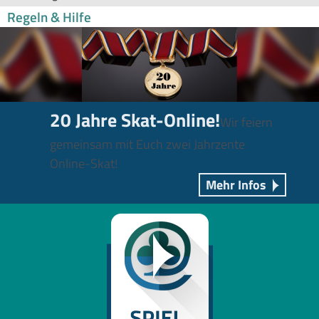
Regeln & Hilfe
20 Jahre Skat-Online!
Wir feiern
gemeinsam mit Euch zwei Jahrzente
Online-Skat!
Mehr Infos