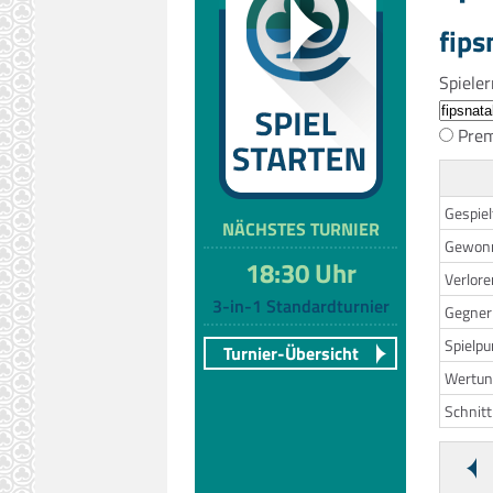
fips
Spiele
Pre
Gespiel
NÄCHSTES TURNIER
Gewon
18:30 Uhr
Verlore
3-in-1 Standardturnier
Gegner
Spielpu
Turnier-Übersicht
Wertun
Schnitt