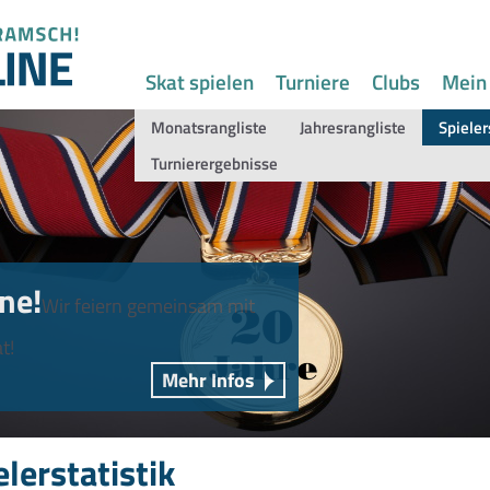
Skat spielen
Turniere
Clubs
Mein
Monatsrangliste
Jahresrangliste
Spieler
Turnierergebnisse
ne!
Wir feiern gemeinsam mit
t!
Mehr Infos
elerstatistik