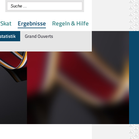
 Skat
Ergebnisse
Regeln & Hilfe
statistik
Grand Ouverts