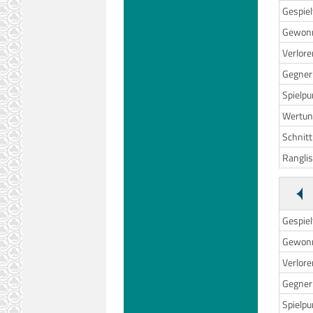
Gespiel
Gewon
Verlore
Gegner
Spielpu
Wertun
Schnitt
Ranglis
Gespiel
Gewon
Verlore
Gegner
Spielpu