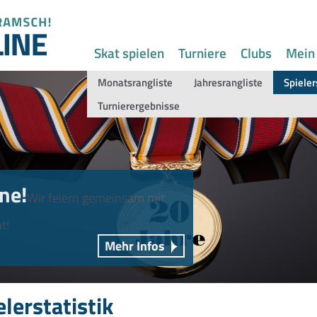
Skat spielen
Turniere
Clubs
Mein
Monatsrangliste
Jahresrangliste
Spieler
Turnierergebnisse
ne!
Wir feiern gemeinsam mit
t!
Mehr Infos
elerstatistik