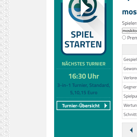
mos
Spiele
Pre
Gespiel
NÄCHSTES TURNIER
Gewon
16:30 Uhr
Verlore
3-in-1 Turnier, Standard,
Gegner
5,10,15 Euro
Spielpu
Turnier-Übersicht
Wertun
Schnitt