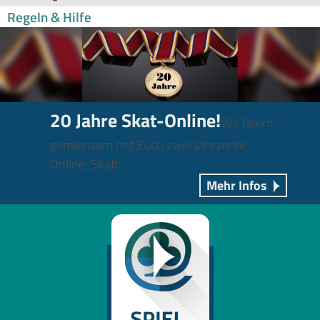
Regeln & Hilfe
20 Jahre Skat-Online!
Wir feiern
gemeinsam mit Euch zwei Jahrzente
Online-Skat!
Mehr Infos