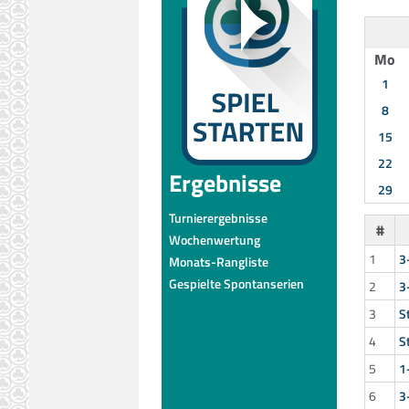
Mo
1
8
15
22
Ergebnisse
29
Turnierergebnisse
#
Wochenwertung
1
3
Monats-Rangliste
Gespielte Spontanserien
2
3
3
S
4
S
5
1
6
3