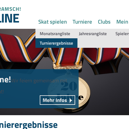
Skat spielen
Turniere
Clubs
Mein
Monatsrangliste
Jahresrangliste
Spieler
Turnierergebnisse
ne!
Wir feiern gemeinsam mit
t!
Mehr Infos
nierergebnisse