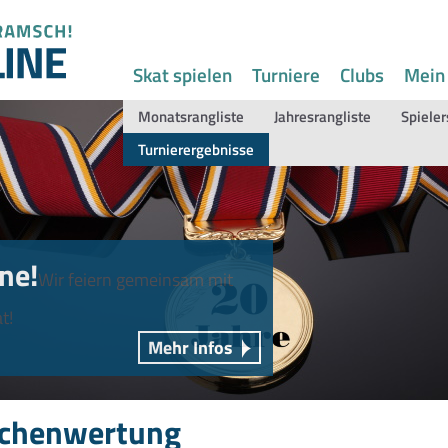
Skat spielen
Turniere
Clubs
Mein
Monatsrangliste
Jahresrangliste
Spieler
Turnierergebnisse
ne!
Wir feiern gemeinsam mit
t!
Mehr Infos
chenwertung