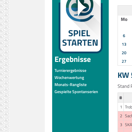
Mo
6
13
20
Ergebnisse
27
Turnierergebnisse
KW 5
Wochenwertung
Monats-Rangliste
Stand P
Gespielte Spontanserien
#
1
Trob
2
Sac
3
SKA