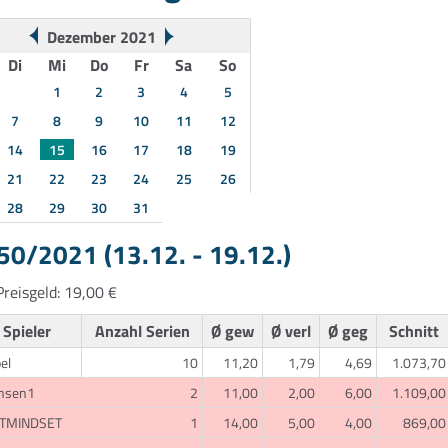
Dezember 2021
Di
Mi
Do
Fr
Sa
So
1
2
3
4
5
7
8
9
10
11
12
14
15
16
17
18
19
21
22
23
24
25
26
28
29
30
31
0/2021 (13.12. - 19.12.)
reisgeld: 19,00 €
Spieler
Anzahl Serien
Ø gew
Ø verl
Ø geg
Schnitt
el
10
11,20
1,79
4,69
1.073,70
hsen1
2
11,00
2,00
6,00
1.109,00
TMINDSET
1
14,00
5,00
4,00
869,00