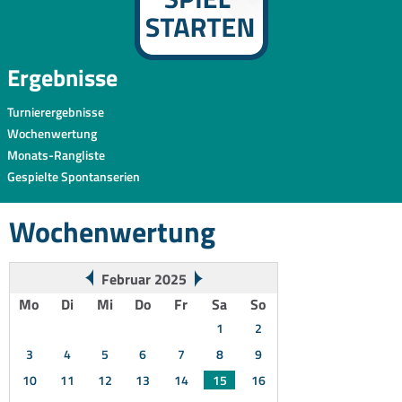
Ergebnisse
Turnierergebnisse
Wochenwertung
Monats-Rangliste
Gespielte Spontanserien
Wochenwertung
Februar 2025
Mo
Di
Mi
Do
Fr
Sa
So
1
2
3
4
5
6
7
8
9
10
11
12
13
14
15
16