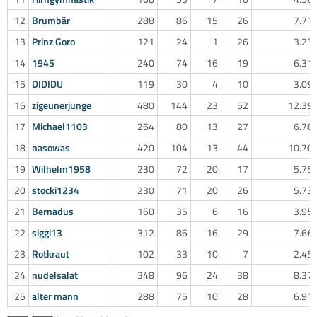
12
Brumbär
288
86
15
26
7.71
13
Prinz Goro
121
24
1
26
3.23
14
1945
240
74
16
19
6.31
15
DIDIDU
119
30
4
10
3.09
16
zigeunerjunge
480
144
23
52
12.39
17
Michael1103
264
80
13
27
6.78
18
nasowas
420
104
13
44
10.70
19
Wilhelm1958
230
72
20
17
5.75
20
stocki1234
230
71
20
26
5.73
21
Bernadus
160
35
6
16
3.95
22
siggi13
312
86
16
29
7.66
23
Rotkraut
102
33
10
7
2.45
24
nudelsalat
348
96
24
38
8.37
25
alter mann
288
75
10
28
6.91