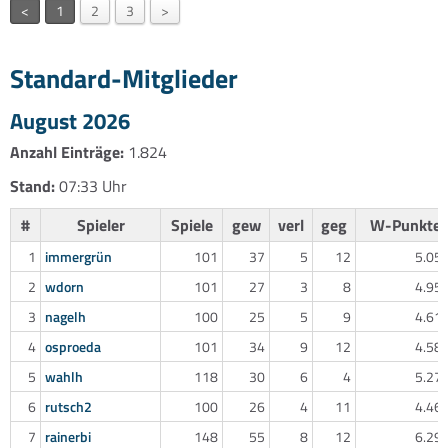
<
1
2
3
>
Standard-Mitglieder
August 2026
Anzahl Einträge:
1.824
Stand:
07:33 Uhr
#
Spieler
Spiele
gew
verl
geg
W-Punkte
1
immergrün
101
37
5
12
5.05
2
wdorn
101
27
3
8
4.95
3
nagelh
100
25
5
9
4.61
4
osproeda
101
34
9
12
4.58
5
wahlh
118
30
6
4
5.27
6
rutsch2
100
26
4
11
4.46
7
rainerbi
148
55
8
12
6.29