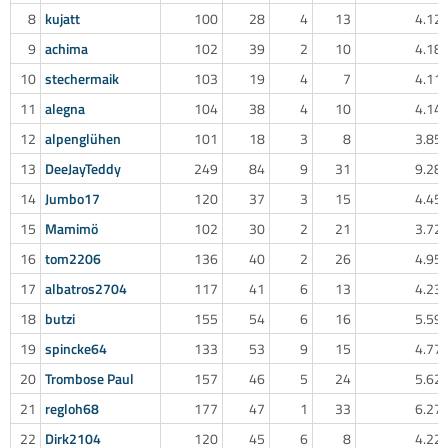
8
kujatt
100
28
4
13
4.12
9
achima
102
39
2
10
4.18
10
stechermaik
103
19
4
7
4.11
11
alegna
104
38
4
10
4.14
12
alpenglühen
101
18
3
8
3.85
13
DeeJayTeddy
249
84
9
31
9.28
14
Jumbo17
120
37
3
15
4.45
15
Mamimö
102
30
2
21
3.72
16
tom2206
136
40
2
26
4.95
17
albatros2704
117
41
6
13
4.23
18
butzi
155
54
6
16
5.59
19
spincke64
133
53
9
15
4.77
20
Trombose Paul
157
46
5
24
5.62
21
regloh68
177
47
1
33
6.27
22
Dirk2104
120
45
6
8
4.22