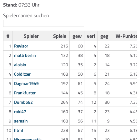
Stand:
07:33 Uhr
Spielernamen suchen
#
Spieler
Spiele
gew
verl
geg
W-Punkte
1
Revisor
215
68
4
22
7.26
2
matti berlin
132
38
4
18
4.17
3
aloisio
120
35
2
14
3.77
4
Colditzer
168
50
6
21
5.18
5
Dagmar1949
192
61
5
24
5.91
6
Frankfurter
144
45
8
18
4.34
7
Dumbo62
264
74
12
30
7.37
8
robi47
160
37
2
23
4.45
9
serasin
168
56
11
9
4.56
10
html
228
67
15
23
6.18
11
Hirngymnastik
168
53
7
10
4.50