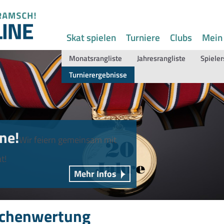
Skat spielen
Turniere
Clubs
Mein
Monatsrangliste
Jahresrangliste
Spieler
Turnierergebnisse
ne!
Wir feiern gemeinsam mit
t!
Mehr Infos
chenwertung