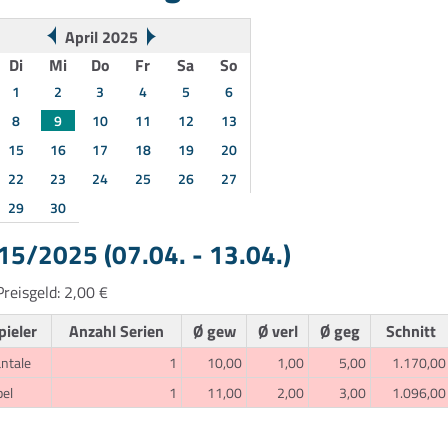
April 2025
Di
Mi
Do
Fr
Sa
So
1
2
3
4
5
6
8
9
10
11
12
13
15
16
17
18
19
20
22
23
24
25
26
27
29
30
5/2025 (07.04. - 13.04.)
reisgeld: 2,00 €
pieler
Anzahl Serien
Ø gew
Ø verl
Ø geg
Schnitt
ntale
1
10,00
1,00
5,00
1.170,00
bel
1
11,00
2,00
3,00
1.096,00