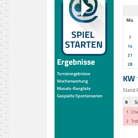
Mo
7
14
21
Ergebnisse
28
Turnierergebnisse
KW 1
Wochenwertung
Monats-Rangliste
Stand P
Gespielte Spontanserien
#
S
1
Cha
2
Tro