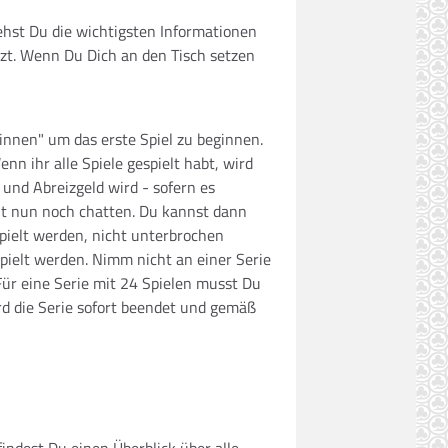
iehst Du die wichtigsten Informationen
itzt. Wenn Du Dich an den Tisch setzen
ginnen" um das erste Spiel zu beginnen.
nn ihr alle Spiele gespielt habt, wird
 und Abreizgeld wird - sofern es
nt nun noch chatten. Du kannst dann
spielt werden, nicht unterbrochen
ielt werden. Nimm nicht an einer Serie
Für eine Serie mit 24 Spielen musst Du
ird die Serie sofort beendet und gemäß