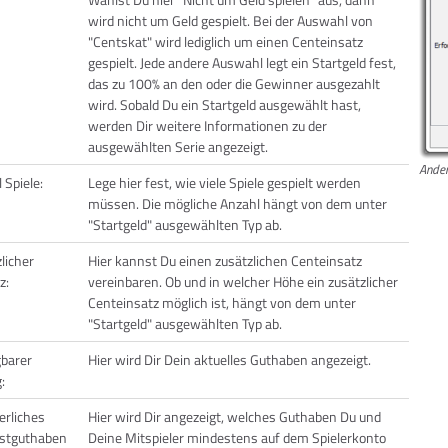
wird nicht um Geld gespielt. Bei der Auswahl von
"Centskat" wird lediglich um einen Centeinsatz
gespielt. Jede andere Auswahl legt ein Startgeld fest,
das zu 100% an den oder die Gewinner ausgezahlt
wird. Sobald Du ein Startgeld ausgewählt hast,
werden Dir weitere Informationen zu der
ausgewählten Serie angezeigt.
Ander
 Spiele:
Lege hier fest, wie viele Spiele gespielt werden
müssen. Die mögliche Anzahl hängt von dem unter
"Startgeld" ausgewählten Typ ab.
licher
Hier kannst Du einen zusätzlichen Centeinsatz
z:
vereinbaren. Ob und in welcher Höhe ein zusätzlicher
Centeinsatz möglich ist, hängt von dem unter
"Startgeld" ausgewählten Typ ab.
barer
Hier wird Dir Dein aktuelles Guthaben angezeigt.
:
erliches
Hier wird Dir angezeigt, welches Guthaben Du und
stguthaben
Deine Mitspieler mindestens auf dem Spielerkonto