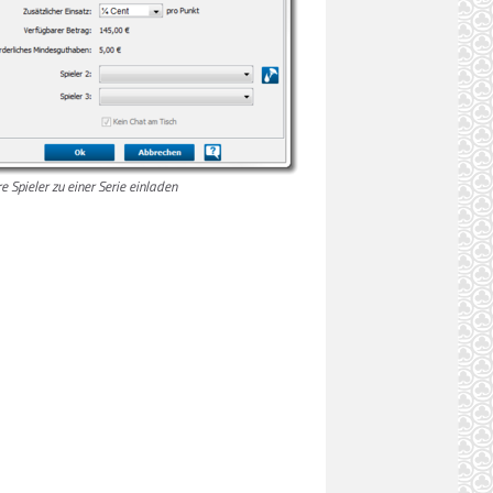
e Spieler zu einer Serie einladen