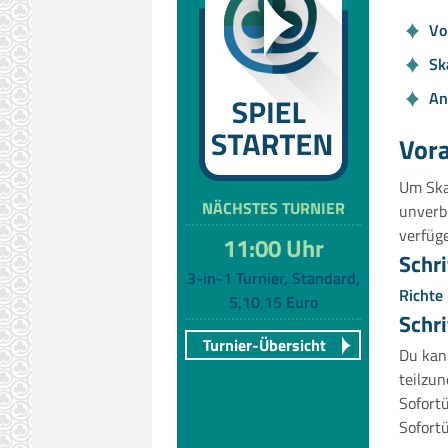
Vo
Sk
An
Vora
Um Skat
NÄCHSTES TURNIER
unverb
verfüg
11:00 Uhr
Schri
3-in-1 Turnier, Standard,
Richte 
5,10,15 Euro
Schri
Turnier-Übersicht
Du kan
teilzu
Sofort
Sofort