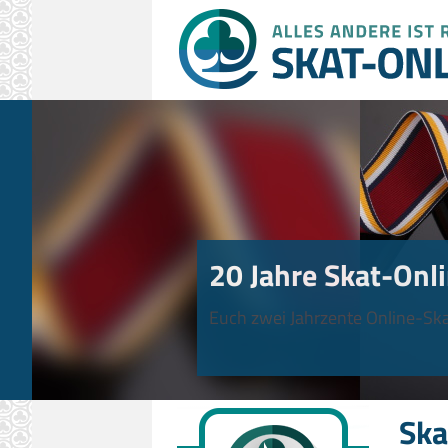
20 Jahre Skat-Onli
Euch zwei Jahrzente Online-Ska
Ska