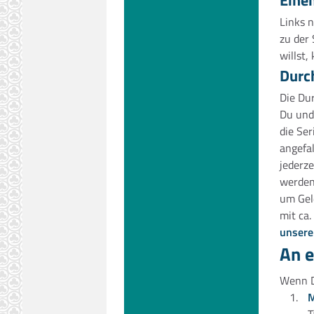
Eine
Links n
zu der 
willst,
Durc
Die Dur
Du und 
die Ser
angefa
jederze
werden
um Geld
mit ca.
unsere
An e
Wenn D
M