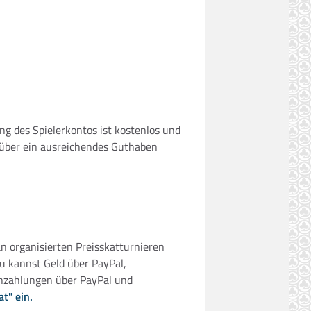
ng des Spielerkontos ist kostenlos und
 über ein ausreichendes Guthaben
n organisierten Preisskatturnieren
u kannst Geld über PayPal,
inzahlungen über PayPal und
t" ein.