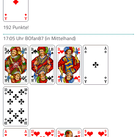
192 Punkte!
17:05 Uhr
BOfan87
(in Mittelhand)