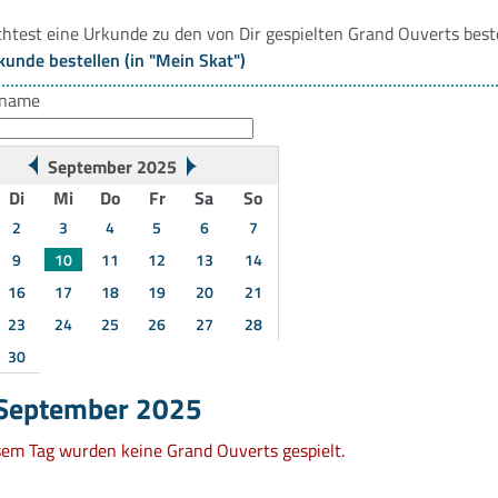
htest eine Urkunde zu den von Dir gespielten Grand Ouverts best
kunde bestellen (in "Mein Skat")
rname
September 2025
Di
Mi
Do
Fr
Sa
So
2
3
4
5
6
7
9
10
11
12
13
14
16
17
18
19
20
21
23
24
25
26
27
28
30
 September 2025
sem Tag wurden keine Grand Ouverts gespielt.