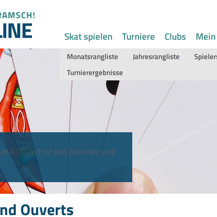
Skat spielen
Turniere
Clubs
Mein
Monatsrangliste
Jahresrangliste
Spieler
Turnierergebnisse
and Ouvert ist das teuerste und
nd Ouverts