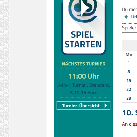
Du möc
Ur
Spiele
Mo
1
NÄCHSTES TURNIER
8
11:00 Uhr
15
3-in-1 Turnier, Standard,
22
5,10,15 Euro
29
Turnier-Übersicht
10.
An die