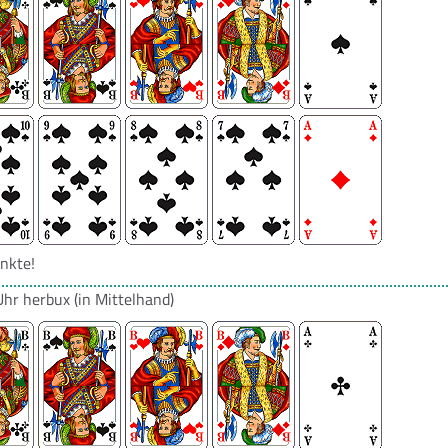
nkte!
Uhr
herbux
(in Mittelhand)