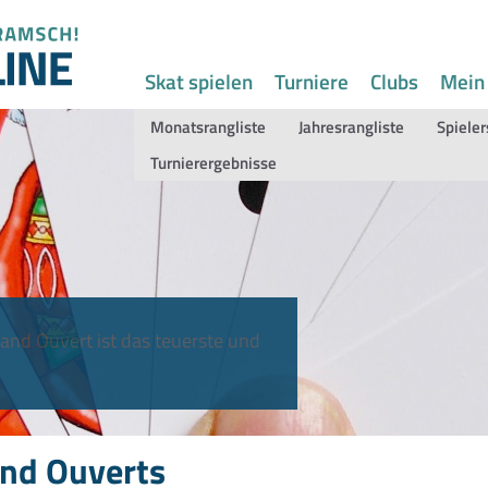
Skat spielen
Turniere
Clubs
Mein
Monatsrangliste
Jahresrangliste
Spieler
Turnierergebnisse
and Ouvert ist das teuerste und
nd Ouverts