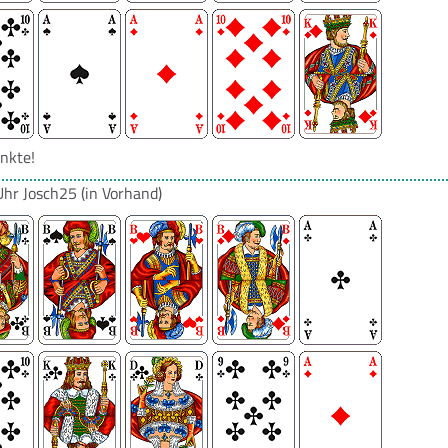
nkte!
Uhr
Josch25
(in Vorhand)