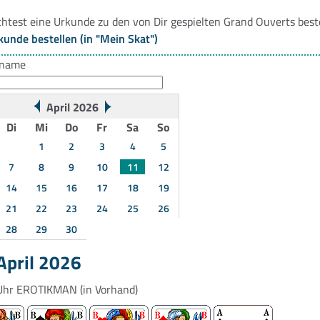
htest eine Urkunde zu den von Dir gespielten Grand Ouverts best
kunde bestellen (in "Mein Skat")
rname
April 2026
Di
Mi
Do
Fr
Sa
So
1
2
3
4
5
7
8
9
10
11
12
14
15
16
17
18
19
21
22
23
24
25
26
28
29
30
April 2026
Uhr
EROTIKMAN
(in Vorhand)