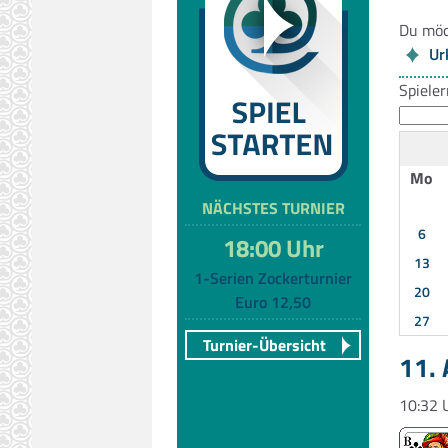
Du möc
Ur
Spiele
Mo
NÄCHSTES TURNIER
6
18:00 Uhr
13
1-Serien Zockerturnier
20
Euro 12,50
27
Turnier-Übersicht
11. 
10:32 