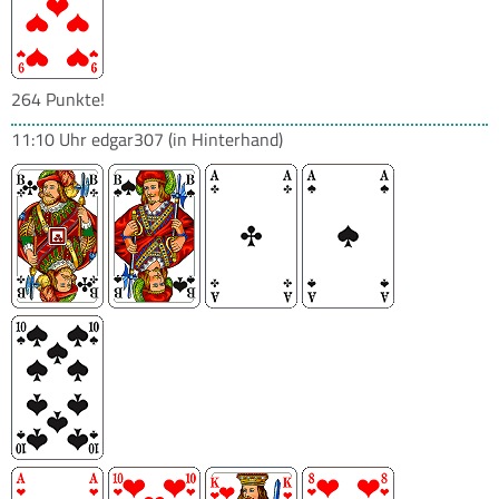
264 Punkte!
11:10 Uhr
edgar307
(in Hinterhand)