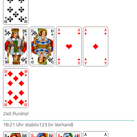
240 Punkte!
18:21 Uhr
stabilo123
(in Vorhand)