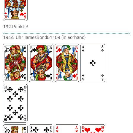
192 Punkte!
19:55 Uhr
JamesBond01109
(in Vorhand)