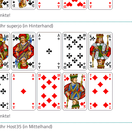
nkte!
Uhr
superjo
(in Hinterhand)
nkte!
Uhr
Host35
(in Mittelhand)