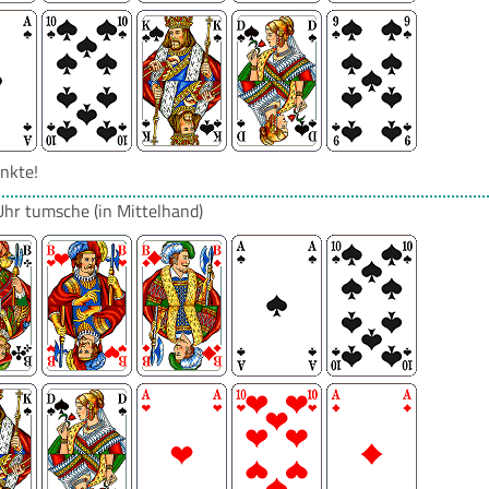
nkte!
Uhr
tumsche
(in Mittelhand)