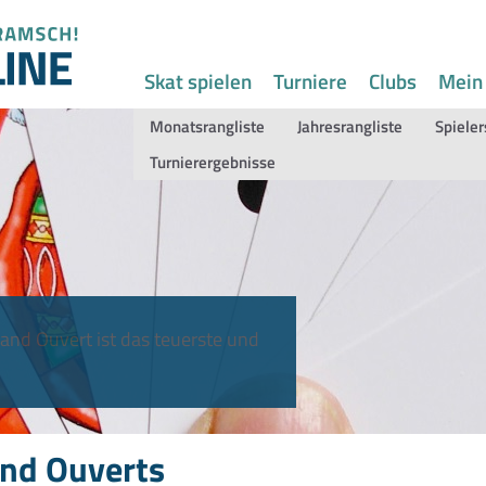
Skat spielen
Turniere
Clubs
Mein
Monatsrangliste
Jahresrangliste
Spieler
Turnierergebnisse
and Ouvert ist das teuerste und
nd Ouverts