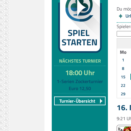
Du möc
Ur
Spiele
Mo
1
NÄCHSTES TURNIER
8
18:00 Uhr
15
1-Serien Zockerturnier
22
Euro 12,50
29
Turnier-Übersicht
16.
9:21 U