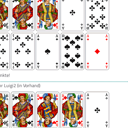
nkte!
hr
Luigi2
(in Vorhand)