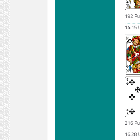
192 Pu
14:15 
216 Pu
16:28 