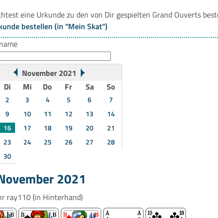
htest eine Urkunde zu den von Dir gespielten Grand Ouverts best
kunde bestellen (in "Mein Skat")
rname
November 2021
Di
Mi
Do
Fr
Sa
So
2
3
4
5
6
7
9
10
11
12
13
14
16
17
18
19
20
21
23
24
25
26
27
28
30
 November 2021
hr
ray110
(in Hinterhand)