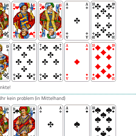
nkte!
Uhr
kein problem
(in Mittelhand)