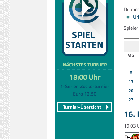
Du möc
Ur
Spiele
Mo
NÄCHSTES TURNIER
6
18:00 Uhr
13
1-Serien Zockerturnier
20
Euro 12,50
27
Turnier-Übersicht
16.
19:03 