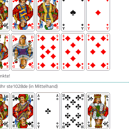
nkte!
Uhr
ste1028de
(in Mittelhand)