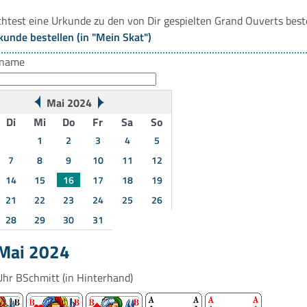
htest eine Urkunde zu den von Dir gespielten Grand Ouverts best
kunde bestellen (in "Mein Skat")
rname
Mai 2024
Di
Mi
Do
Fr
Sa
So
1
2
3
4
5
7
8
9
10
11
12
14
15
16
17
18
19
21
22
23
24
25
26
28
29
30
31
 Mai 2024
Uhr
BSchmitt
(in Hinterhand)