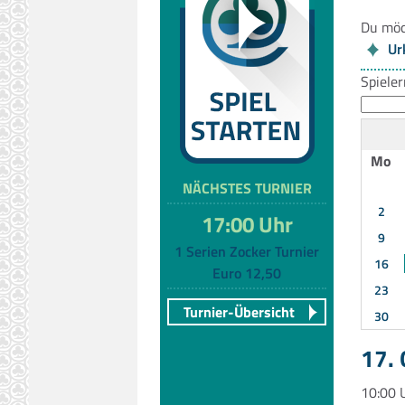
Du möc
Ur
Spiele
Mo
NÄCHSTES TURNIER
2
17:00 Uhr
9
1 Serien Zocker Turnier
16
Euro 12,50
23
Turnier-Übersicht
30
17.
10:00 