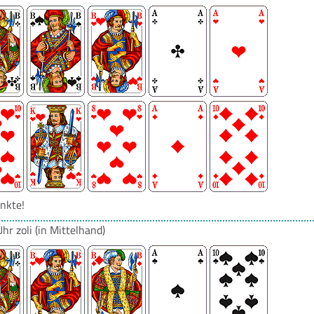
nkte!
Uhr
zoli
(in Mittelhand)