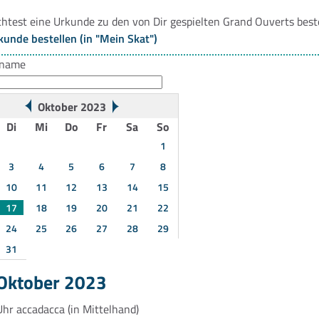
htest eine Urkunde zu den von Dir gespielten Grand Ouverts best
kunde bestellen (in "Mein Skat")
rname
Oktober 2023
Di
Mi
Do
Fr
Sa
So
1
3
4
5
6
7
8
10
11
12
13
14
15
17
18
19
20
21
22
24
25
26
27
28
29
31
 Oktober 2023
Uhr
accadacca
(in Mittelhand)