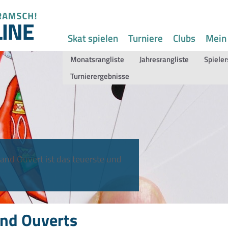
Skat spielen
Turniere
Clubs
Mein
Monatsrangliste
Jahresrangliste
Spieler
Turnierergebnisse
and Ouvert ist das teuerste und
nd Ouverts