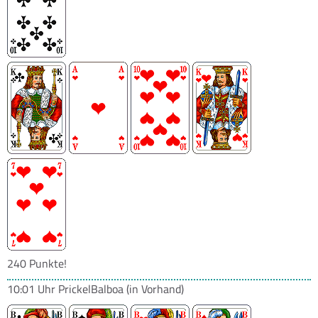
240 Punkte!
10:01 Uhr
PrickelBalboa
(in Vorhand)