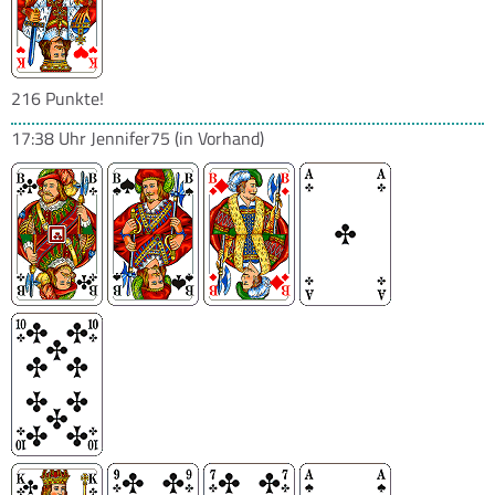
216 Punkte!
17:38 Uhr
Jennifer75
(in Vorhand)