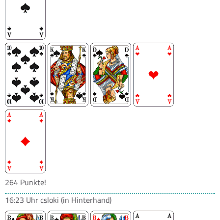
264 Punkte!
16:23 Uhr
csloki
(in Hinterhand)