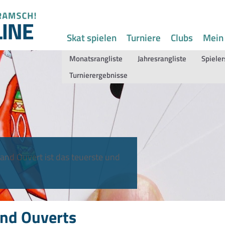
Skat spielen
Turniere
Clubs
Mein
Monatsrangliste
Jahresrangliste
Spieler
Turnierergebnisse
and Ouvert ist das teuerste und
nd Ouverts