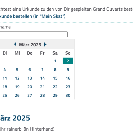
htest eine Urkunde zu den von Dir gespielten Grand Ouverts best
kunde bestellen (in "Mein Skat")
rname
März 2025
Di
Mi
Do
Fr
Sa
So
1
2
4
5
6
7
8
9
11
12
13
14
15
16
18
19
20
21
22
23
25
26
27
28
29
30
März 2025
Uhr
rainerbi
(in Hinterhand)