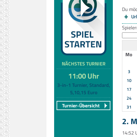
Du möc
Ur
Spiele
Mo
NÄCHSTES TURNIER
3
11:00 Uhr
10
3-in-1 Turnier, Standard,
17
5,10,15 Euro
24
Turnier-Übersicht
31
2. 
14:52 