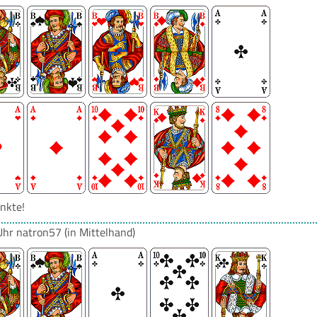
nkte!
Uhr
natron57
(in Mittelhand)