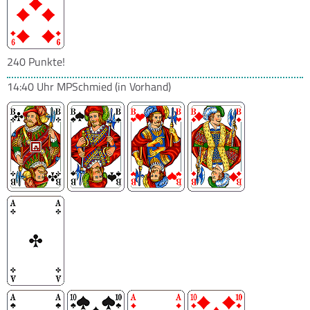
240 Punkte!
14:40 Uhr
MPSchmied
(in Vorhand)