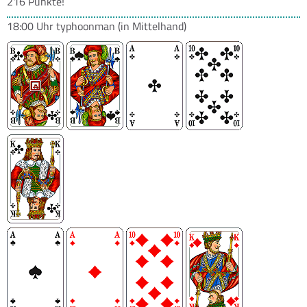
216 Punkte!
18:00 Uhr
typhoonman
(in Mittelhand)