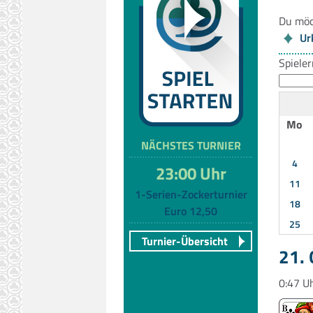
Du möc
Ur
Spiele
Mo
NÄCHSTES TURNIER
4
23:00 Uhr
11
1-Serien-Zockerturnier
18
Euro 12,50
25
Turnier-Übersicht
21.
0:47 U