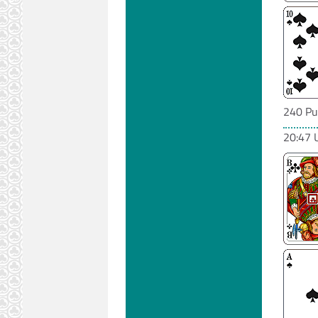
240 Pu
20:47 