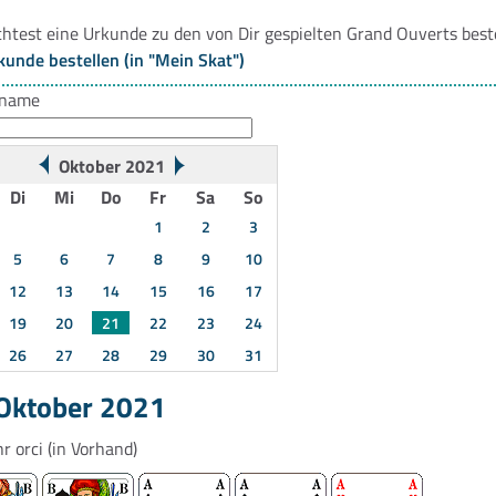
htest eine Urkunde zu den von Dir gespielten Grand Ouverts best
kunde bestellen (in "Mein Skat")
rname
Oktober 2021
Di
Mi
Do
Fr
Sa
So
1
2
3
5
6
7
8
9
10
12
13
14
15
16
17
19
20
21
22
23
24
26
27
28
29
30
31
 Oktober 2021
hr
orci
(in Vorhand)