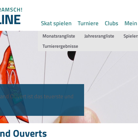
Skat spielen
Turniere
Clubs
Mein
Monatsrangliste
Jahresrangliste
Spieler
Turnierergebnisse
and Ouvert ist das teuerste und
nd Ouverts