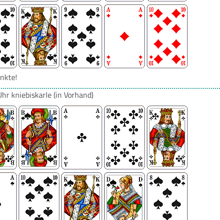
nkte!
Uhr
kniebiskarle
(in Vorhand)