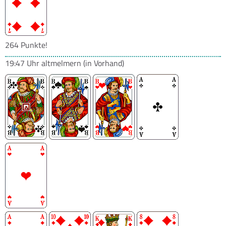
264 Punkte!
19:47 Uhr
altmelmern
(in Vorhand)