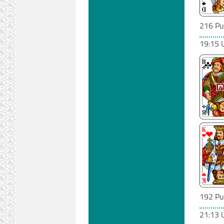
216 Pu
19:15 
192 Pu
21:13 