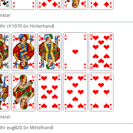
nkte!
Uhr
ch1970
(in Hinterhand)
nkte!
Uhr
eug820
(in Mittelhand)