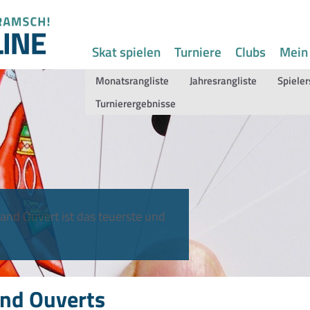
Skat spielen
Turniere
Clubs
Mein
Monatsrangliste
Jahresrangliste
Spieler
Turnierergebnisse
and Ouvert ist das teuerste und
nd Ouverts