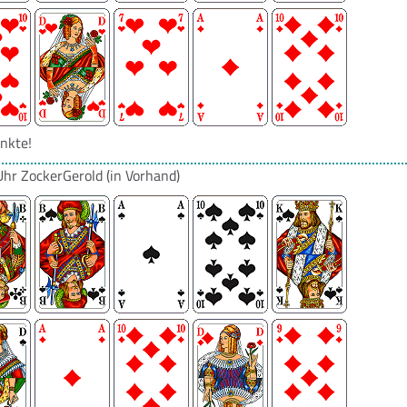
nkte!
Uhr
ZockerGerold
(in Vorhand)