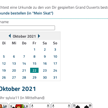
htest eine Urkunde zu den von Dir gespielten Grand Ouverts best
kunde bestellen (in "Mein Skat")
rname
Oktober 2021
Di
Mi
Do
Fr
Sa
So
1
2
3
5
6
7
8
9
10
12
13
14
15
16
17
19
20
21
22
23
24
26
27
28
29
30
31
 Oktober 2021
Uhr
sylvia11
(in Mittelhand)