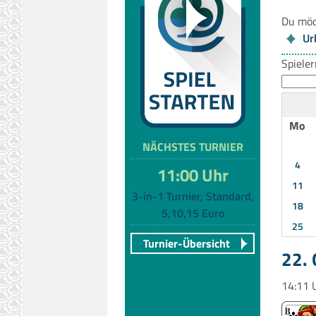
Du möc
Ur
Spiele
Mo
NÄCHSTES TURNIER
4
11:00 Uhr
11
3-in-1 Turnier, Standard,
18
5,10,15 Euro
25
Turnier-Übersicht
22.
14:11 