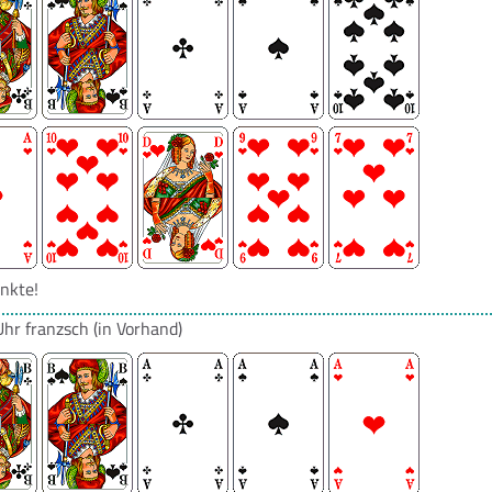
nkte!
Uhr
franzsch
(in Vorhand)