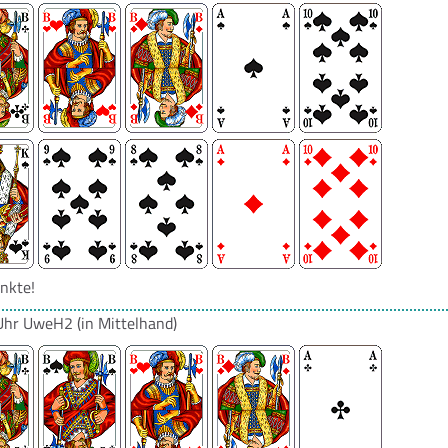
nkte!
Uhr
UweH2
(in Mittelhand)