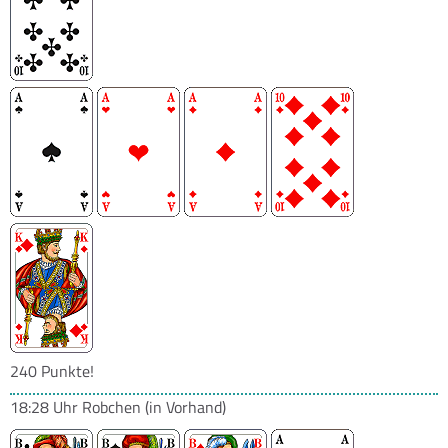
240 Punkte!
18:28 Uhr
Robchen
(in Vorhand)