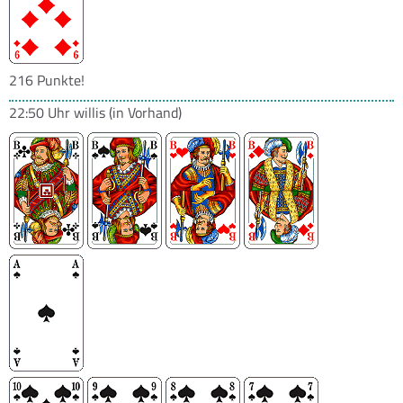
216 Punkte!
22:50 Uhr
willis
(in Vorhand)