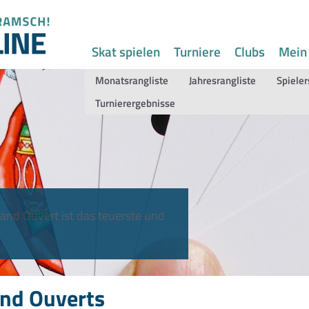
Skat spielen
Turniere
Clubs
Mein
Monatsrangliste
Jahresrangliste
Spieler
Turnierergebnisse
and Ouvert ist das teuerste und
nd Ouverts