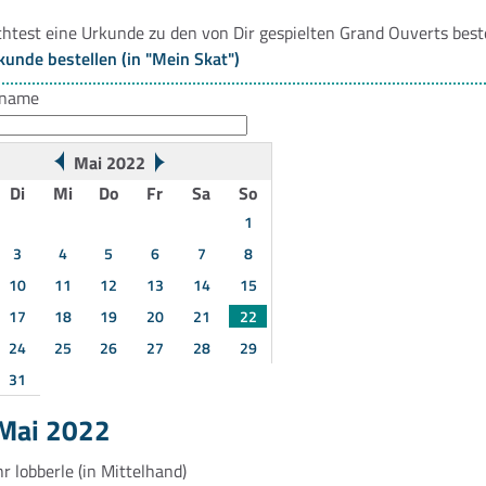
htest eine Urkunde zu den von Dir gespielten Grand Ouverts best
kunde bestellen (in "Mein Skat")
rname
Mai 2022
Di
Mi
Do
Fr
Sa
So
1
3
4
5
6
7
8
10
11
12
13
14
15
17
18
19
20
21
22
24
25
26
27
28
29
31
 Mai 2022
hr
lobberle
(in Mittelhand)