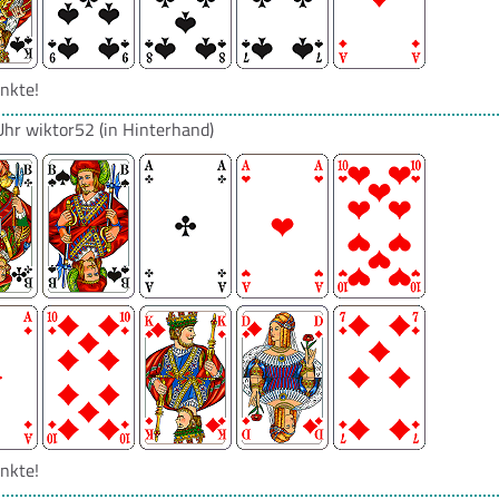
nkte!
Uhr
wiktor52
(in Hinterhand)
nkte!