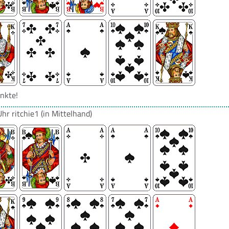
nkte!
Uhr
ritchie1
(in Mittelhand)