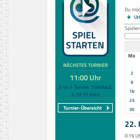
Du möc
Ur
Spiele
Mo
NÄCHSTES TURNIER
2
11:00 Uhr
9
3-in-1 Turnier, Standard,
16
5,10,15 Euro
23
Turnier-Übersicht
30
22.
0:19 U