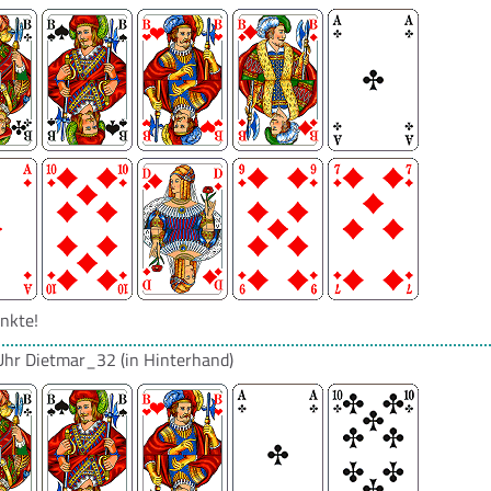
nkte!
Uhr
Dietmar_32
(in Hinterhand)