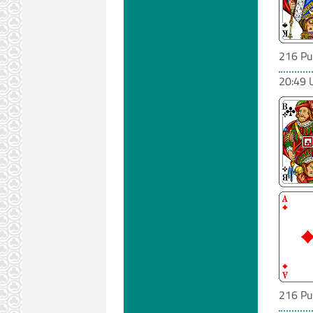
216 Pu
20:49 
216 Pu