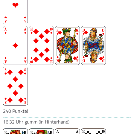
240 Punkte!
16:32 Uhr
gumm
(in Hinterhand)