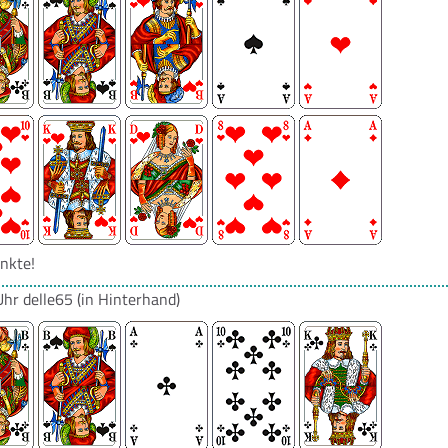
nkte!
Uhr
delle65
(in Hinterhand)