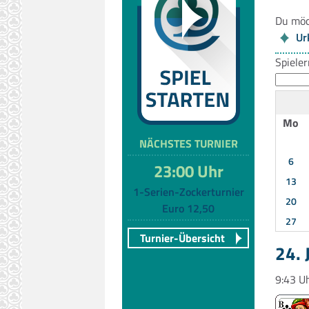
Du möc
Ur
Spiele
Mo
NÄCHSTES TURNIER
6
23:00 Uhr
13
1-Serien-Zockerturnier
20
Euro 12,50
27
Turnier-Übersicht
24. 
9:43 U