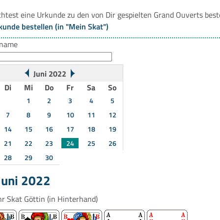
htest eine Urkunde zu den von Dir gespielten Grand Ouverts best
kunde bestellen (in "Mein Skat")
rname
Juni 2022
Di
Mi
Do
Fr
Sa
So
1
2
3
4
5
7
8
9
10
11
12
14
15
16
17
18
19
21
22
23
24
25
26
28
29
30
Juni 2022
hr
Skat Göttin
(in Hinterhand)