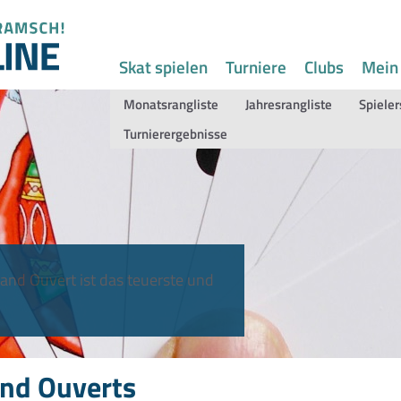
Skat spielen
Turniere
Clubs
Mein
Monatsrangliste
Jahresrangliste
Spieler
Turnierergebnisse
and Ouvert ist das teuerste und
nd Ouverts