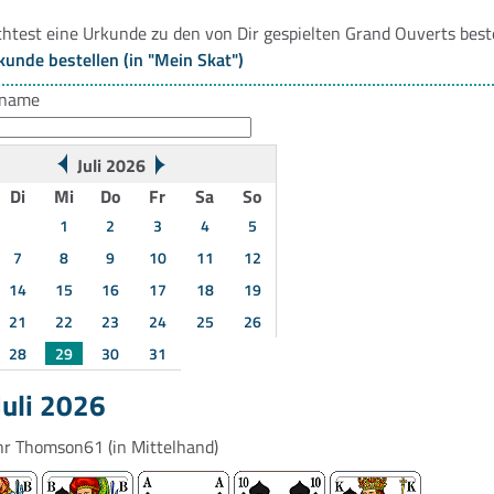
htest eine Urkunde zu den von Dir gespielten Grand Ouverts best
kunde bestellen (in "Mein Skat")
rname
Juli 2026
Di
Mi
Do
Fr
Sa
So
1
2
3
4
5
7
8
9
10
11
12
14
15
16
17
18
19
21
22
23
24
25
26
28
29
30
31
Juli 2026
hr
Thomson61
(in Mittelhand)