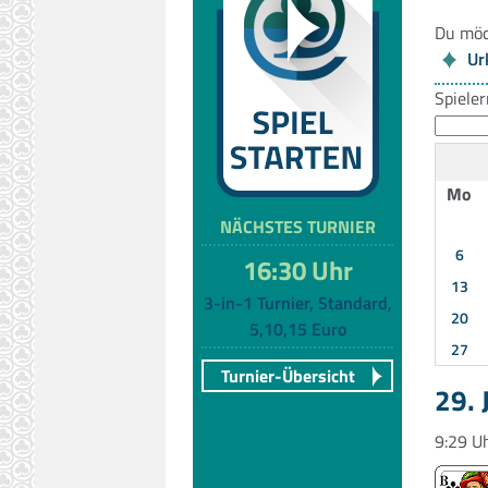
Du möc
Ur
Spiele
Mo
NÄCHSTES TURNIER
6
16:30 Uhr
13
3-in-1 Turnier, Standard,
20
5,10,15 Euro
27
Turnier-Übersicht
29. 
9:29 U