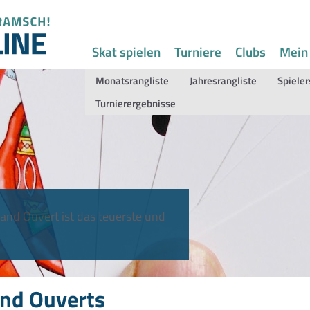
Skat spielen
Turniere
Clubs
Mein
Monatsrangliste
Jahresrangliste
Spieler
Turnierergebnisse
and Ouvert ist das teuerste und
nd Ouverts