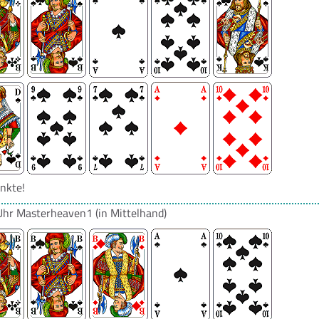
nkte!
Uhr
Masterheaven1
(in Mittelhand)