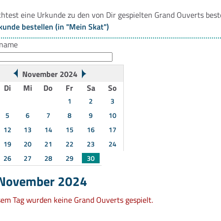
htest eine Urkunde zu den von Dir gespielten Grand Ouverts best
kunde bestellen (in "Mein Skat")
rname
November 2024
Di
Mi
Do
Fr
Sa
So
1
2
3
5
6
7
8
9
10
12
13
14
15
16
17
19
20
21
22
23
24
26
27
28
29
30
 November 2024
sem Tag wurden keine Grand Ouverts gespielt.