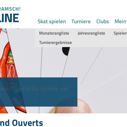
Skat spielen
Turniere
Clubs
Mein
Monatsrangliste
Jahresrangliste
Spieler
Turnierergebnisse
and Ouvert ist das teuerste und
nd Ouverts