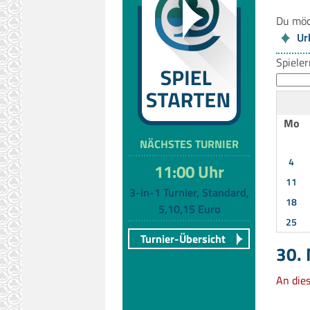
Du möc
Ur
Spiele
Mo
NÄCHSTES TURNIER
4
11:00 Uhr
11
3-in-1 Turnier, Standard,
18
5,10,15 Euro
25
Turnier-Übersicht
30.
An die