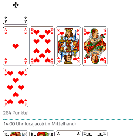
264 Punkte!
14:00 Uhr
lucajacob
(in Mittelhand)