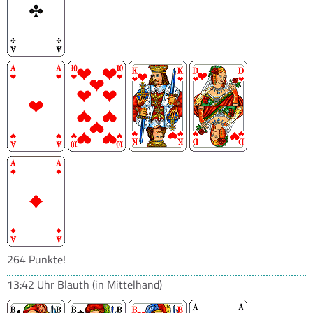
264 Punkte!
13:42 Uhr
Blauth
(in Mittelhand)