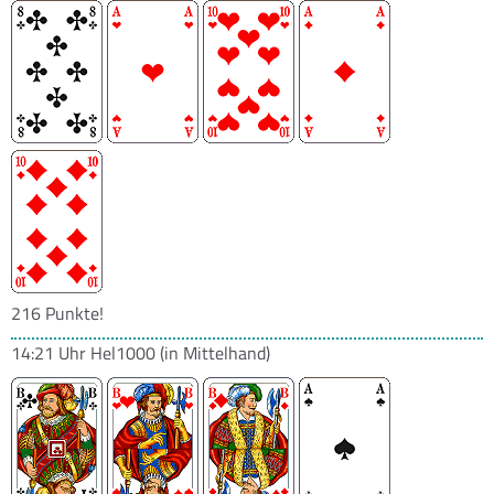
216 Punkte!
14:21 Uhr
Hel1000
(in Mittelhand)