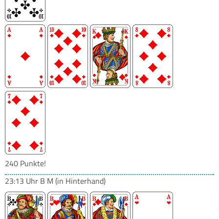
240 Punkte!
23:13 Uhr
B M
(in Hinterhand)