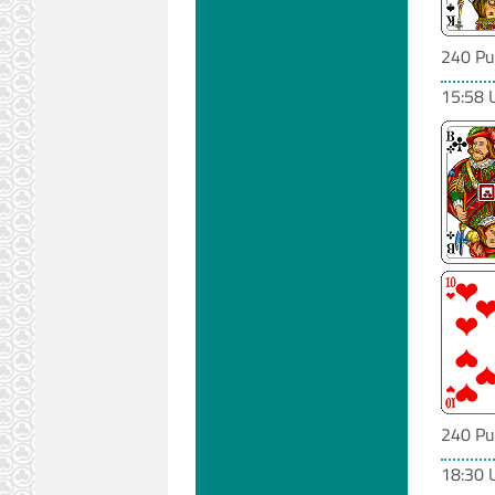
240 Pu
15:58 
240 Pu
18:30 