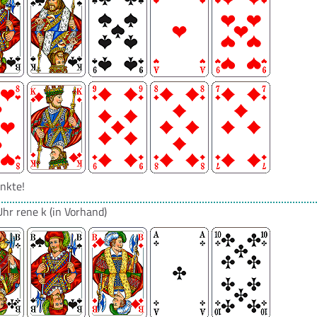
nkte!
Uhr
rene k
(in Vorhand)