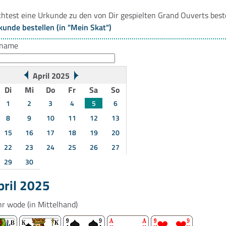
htest eine Urkunde zu den von Dir gespielten Grand Ouverts best
kunde bestellen (in "Mein Skat")
rname
April 2025
Di
Mi
Do
Fr
Sa
So
1
2
3
4
5
6
8
9
10
11
12
13
15
16
17
18
19
20
22
23
24
25
26
27
29
30
pril 2025
hr
wode
(in Mittelhand)