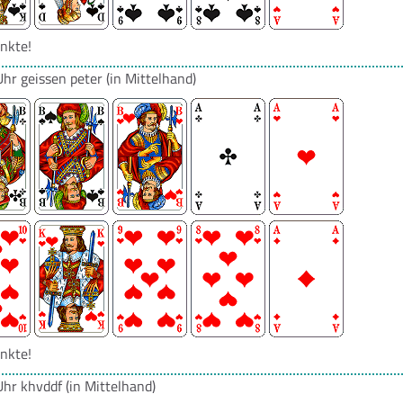
nkte!
Uhr
geissen peter
(in Mittelhand)
nkte!
Uhr
khvddf
(in Mittelhand)