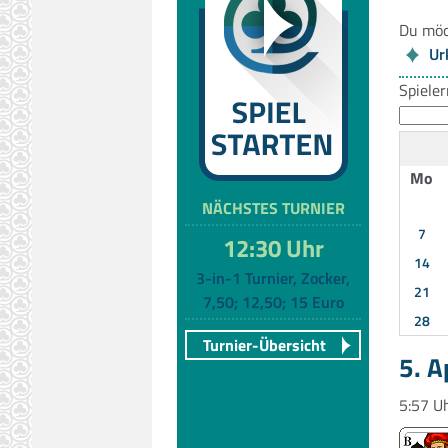
Du möc
Ur
Spiele
Mo
NÄCHSTES TURNIER
7
12:30 Uhr
14
3-in-1 Turnier, Zocker,
21
7,50; 12,50; 15 Euro
28
Turnier-Übersicht
5. A
5:57 U