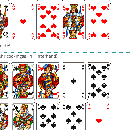
nkte!
Uhr
cookingas
(in Hinterhand)