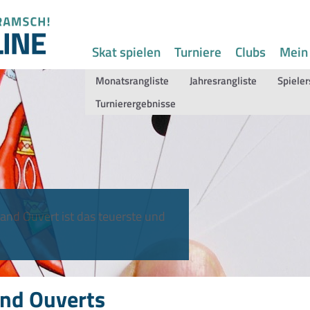
Skat spielen
Turniere
Clubs
Mein
Monatsrangliste
Jahresrangliste
Spieler
Turnierergebnisse
and Ouvert ist das teuerste und
nd Ouverts