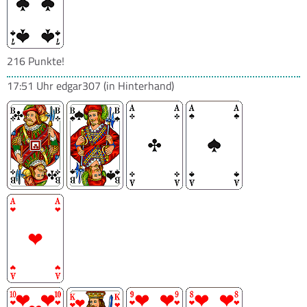
216 Punkte!
17:51 Uhr
edgar307
(in Hinterhand)