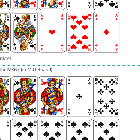
nkte!
Uhr
MK67
(in Mittelhand)