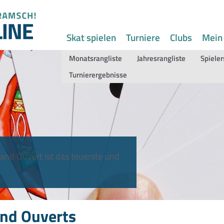
Skat spielen
Turniere
Clubs
Mein
Monatsrangliste
Jahresrangliste
Spieler
Turnierergebnisse
and Ouvert ist das teuerste und
nd Ouverts