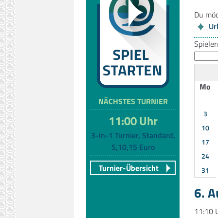
Du möc
Ur
Spiele
Mo
NÄCHSTES TURNIER
3
11:00 Uhr
10
3-in-1 Turnier, Standard,
17
5,10,15 Euro
24
Turnier-Übersicht
31
6. 
11:10 