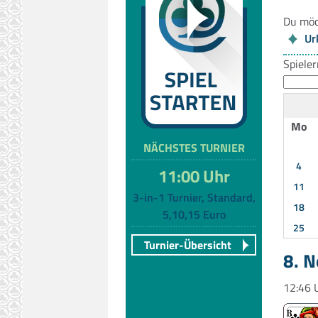
Du möc
Ur
Spiele
Mo
NÄCHSTES TURNIER
4
11:00 Uhr
11
3-in-1 Turnier, Standard,
18
5,10,15 Euro
25
Turnier-Übersicht
8. 
12:46 