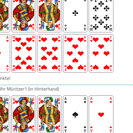
nkte!
Uhr
Müritzer1
(in Hinterhand)