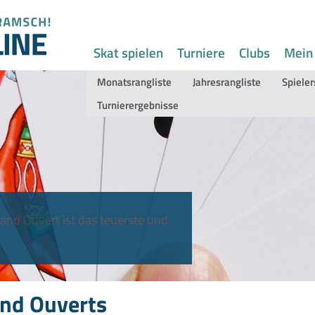
Skat spielen
Turniere
Clubs
Mein
Monatsrangliste
Jahresrangliste
Spieler
Turnierergebnisse
and Ouvert ist das teuerste und
nd Ouverts