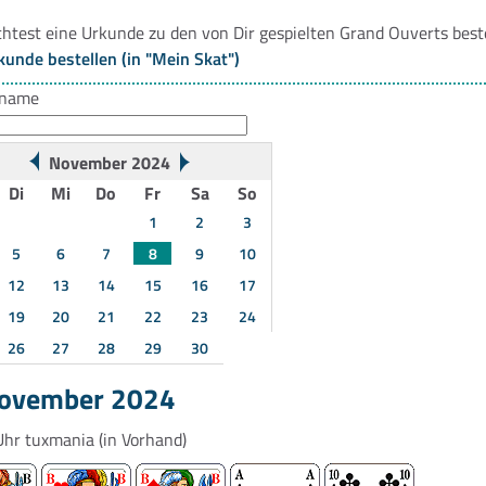
htest eine Urkunde zu den von Dir gespielten Grand Ouverts best
kunde bestellen (in "Mein Skat")
rname
November 2024
Di
Mi
Do
Fr
Sa
So
1
2
3
5
6
7
8
9
10
12
13
14
15
16
17
19
20
21
22
23
24
26
27
28
29
30
November 2024
Uhr
tuxmania
(in Vorhand)