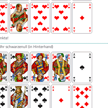
nkte!
Uhr
schwarzenull
(in Hinterhand)