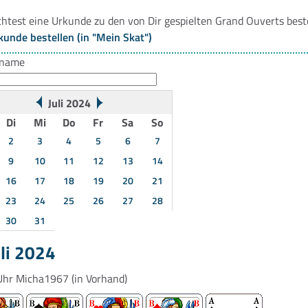
htest eine Urkunde zu den von Dir gespielten Grand Ouverts best
kunde bestellen (in "Mein Skat")
rname
Juli 2024
Di
Mi
Do
Fr
Sa
So
2
3
4
5
6
7
9
10
11
12
13
14
16
17
18
19
20
21
23
24
25
26
27
28
30
31
uli 2024
Uhr
Micha1967
(in Vorhand)