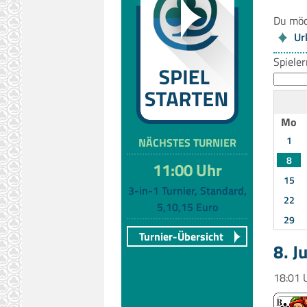
Du möc
Ur
Spiele
Mo
1
NÄCHSTES TURNIER
8
11:00 Uhr
15
3-in-1 Turnier, Standard,
22
5,10,15 Euro
29
Turnier-Übersicht
8. J
18:01 