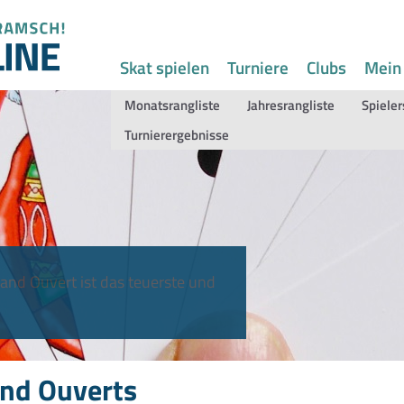
Skat spielen
Turniere
Clubs
Mein
Monatsrangliste
Jahresrangliste
Spieler
Turnierergebnisse
and Ouvert ist das teuerste und
nd Ouverts