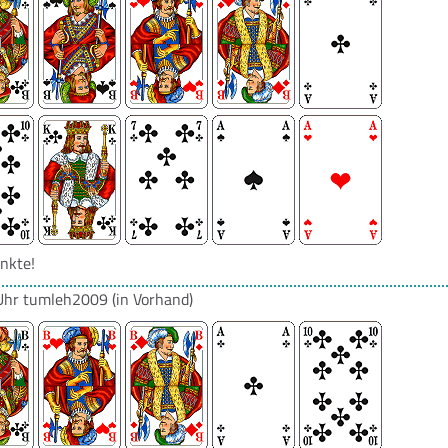
nkte!
Uhr
tumleh2009
(in Vorhand)