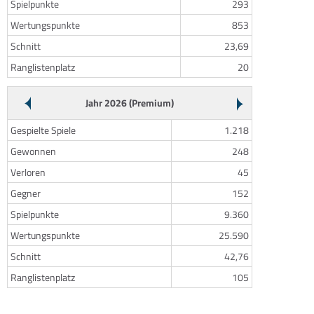
Spielpunkte
293
Wertungspunkte
853
Schnitt
23,69
Ranglistenplatz
20
Jahr 2026 (Premium)
Gespielte Spiele
1.218
Gewonnen
248
Verloren
45
Gegner
152
Spielpunkte
9.360
Wertungspunkte
25.590
Schnitt
42,76
Ranglistenplatz
105