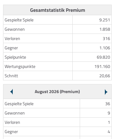
Gesamtstatistik Premium
Gespielte Spiele
9.251
Gewonnen
1.858
Verloren
316
Gegner
1.106
Spielpunkte
69.820
Wertungspunkte
191.160
Schnitt
20,66
August 2026 (Premium)
Gespielte Spiele
36
Gewonnen
9
Verloren
1
Gegner
4