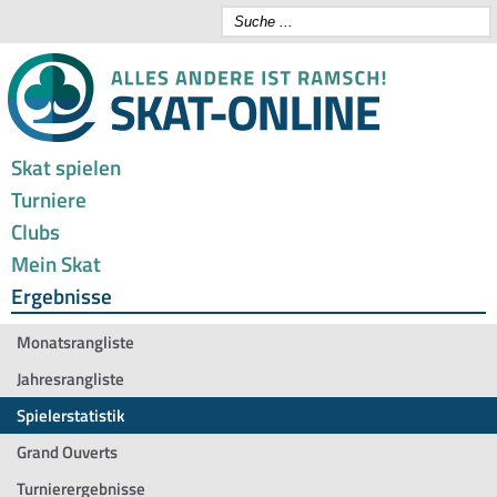
Skat spielen
Turniere
Clubs
Mein Skat
Ergebnisse
Monatsrangliste
Jahresrangliste
Spielerstatistik
Grand Ouverts
Turnierergebnisse