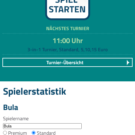
NÄCHSTES TURNIER
11:00 Uhr
3-in-1 Turnier, Standard, 5,10,15 Euro
Turnier-Übersicht
Spielerstatistik
Bula
Spielername
Premium
Standard