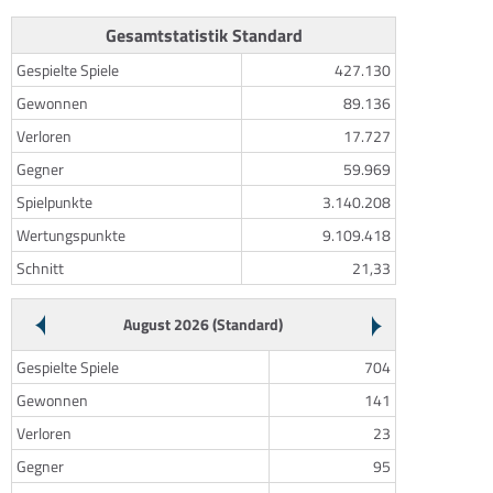
Gesamtstatistik Standard
Gespielte Spiele
427.130
Gewonnen
89.136
Verloren
17.727
Gegner
59.969
Spielpunkte
3.140.208
Wertungspunkte
9.109.418
Schnitt
21,33
August 2026 (Standard)
Gespielte Spiele
704
Gewonnen
141
Verloren
23
Gegner
95