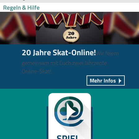
Regeln & Hilfe
20 Jahre Skat-Online!
Wir feiern
gemeinsam mit Euch zwei Jahrzente
Online-Skat!
Mehr Infos